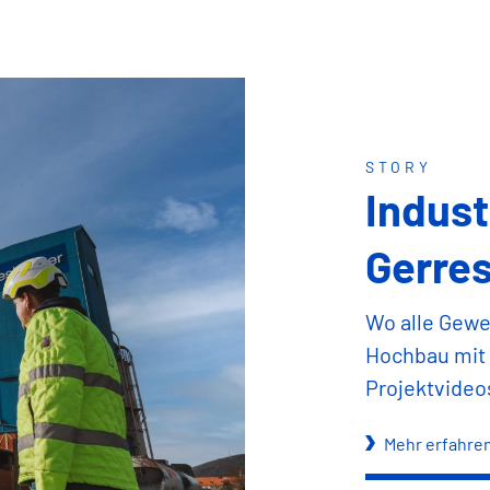
STORY
Indust
Gerres
Wo alle Gew
Hochbau mit 
Projektvideo
Mehr erfahre