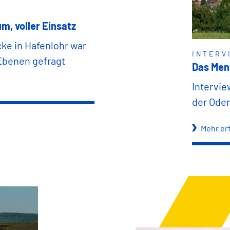
m, voller Einsatz
ke in Hafenlohr war
INTERV
 Ebenen gefragt
Das Mens
Intervie
der Ode
Mehr er