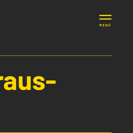
MENÜ
raus­